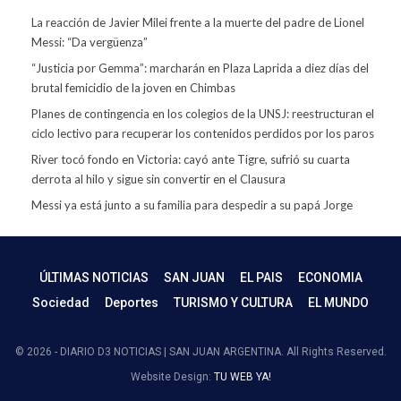
La reacción de Javier Milei frente a la muerte del padre de Lionel
Messi: “Da vergüenza”
“Justicia por Gemma”: marcharán en Plaza Laprida a diez días del
brutal femicidio de la joven en Chimbas
Planes de contingencia en los colegios de la UNSJ: reestructuran el
ciclo lectivo para recuperar los contenidos perdidos por los paros
River tocó fondo en Victoria: cayó ante Tigre, sufrió su cuarta
derrota al hilo y sigue sin convertir en el Clausura
Messi ya está junto a su familia para despedir a su papá Jorge
ÚLTIMAS NOTICIAS
SAN JUAN
EL PAIS
ECONOMIA
Sociedad
Deportes
TURISMO Y CULTURA
EL MUNDO
© 2026 - DIARIO D3 NOTICIAS | SAN JUAN ARGENTINA. All Rights Reserved.
Website Design:
TU WEB YA!