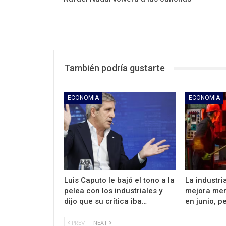
También podría gustarte
ECONOMIA
ECONOMIA
Luis Caputo le bajó el tono a la
La industr
pelea con los industriales y
mejora men
dijo que su crítica iba…
en junio, p
PREV
NEXT