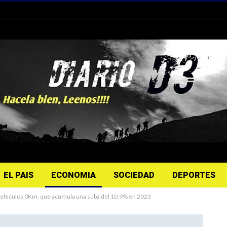
EL PAIS
ECONOMIA
SOCIEDAD
DEPORTES
vehículos 0Km, que acumula una suba del 10,9% en 2023