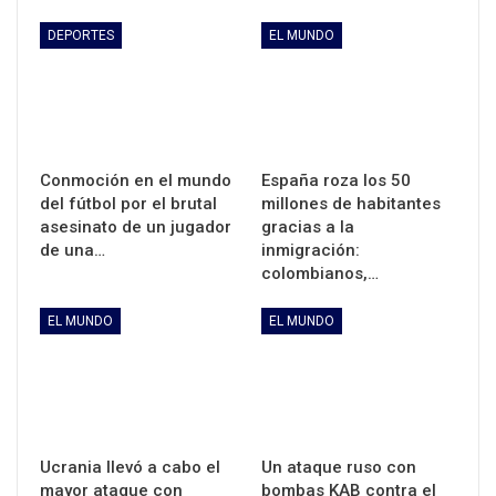
DEPORTES
EL MUNDO
Conmoción en el mundo
España roza los 50
del fútbol por el brutal
millones de habitantes
asesinato de un jugador
gracias a la
de una…
inmigración:
colombianos,…
EL MUNDO
EL MUNDO
Ucrania llevó a cabo el
Un ataque ruso con
mayor ataque con
bombas KAB contra el