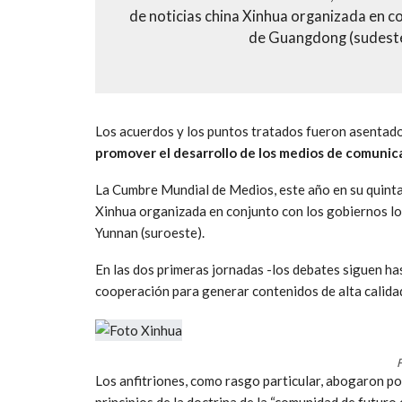
de noticias china Xinhua organizada en co
de Guangdong (sudeste 
Los acuerdos y los puntos tratados fueron asentad
promover el desarrollo de los medios de comunica
La Cumbre Mundial de Medios, este año en su quinta e
Xinhua organizada en conjunto con los gobiernos lo
Yunnan (suroeste).
En las dos primeras jornadas -los debates siguen has
cooperación para generar contenidos de alta calida
F
Los anfitriones, como rasgo particular, abogaron po
principios de la doctrina de la “comunidad de futuro