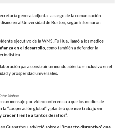
secretaria general adjunta -a cargo de la comunicación-
dismo en al Universidad de Boston, según informaron
residente ejecutivo de la WMS, Fu Hua, llamó a los medios
fianza en el desarrollo
, como también a defender la
eriodística.
laboración para construir un mundo abierto e inclusivo en el
idad y prosperidad universales.
oto: Xinhua
 en un mensaje por videoconferencia a que los medios de
n la “cooperación global” y planteó que
ese trabajo en
y crecer frente a tantos desafíos”.
e en Guangzhou, advirtió sobre el
“impacto disruptivo” que