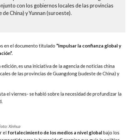
njunto con los gobiernos locales de las provincias
de China) y Yunnan (suroeste).
os en el documento titulado
“Impulsar la confianza global y
ción”.
dición, es una iniciativa de la agencia de noticias china
cales de las provincias de Guangdong (sudeste de China) y
ta el viernes- se habló sobre la necesidad de profundizar la
d.
oto: Xinhua
r el
fortalecimiento de los medios a nivel global
bajo los
 compartido para la humanidad”, premisa que guía la política