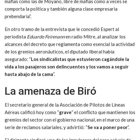
mafias como las de Moyano, libre de mafias como a veces se
comporta la política y también alguna clase empresaria
prebendaría”.
En otro tramo de la entrevista que le concedió Espert al
periodista
Eduardo Feinmann
en radio Mitre, al analizar los
alcances del decreto que reglamenta como esencial la actividad
de los gremios aeronáuticos, el diputado liberal había
asegurado: “
Los sindicalistas que estuvieron cagándole la
vida a los pasajeros son delincuentes y los vamos a seguir
hasta abajo de la cama
”.
La amenaza de Biró
El secretario general de la Asociación de Pilotos de Líneas
Aéreas calificó hoy como “
grave
” el conflicto que mantienen los
gremios del sector con el gobierno nacional, en el marco de una
serie de reclamos salariales, y advirtió: “
Se va a poner peor
”.
El dirigente sindical, uno de los impulsores del paro salvaje de