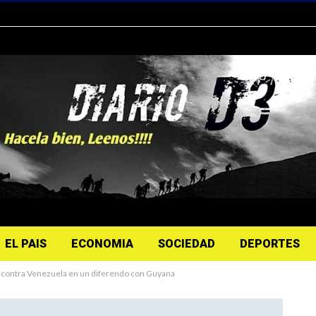
EL PAIS
ECONOMIA
SOCIEDAD
DEPORTES
lló contra Venezuela en un diferendo con Guyana