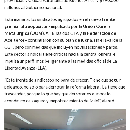
provincias y Ciudad Autónoma de Buenos Aires, y $790.000
millones al Gobierno nacional.
Esta mañana, los sindicatos agrupados en el nuevo
frente
gremial ultraopositor
–impulsado por la
Unión Obrera
Metalúrgica (UOM)
,
ATE
, las dos CTA y la
Federación de
Aceiteros
– continuaron con su
plan de lucha
, sin el aval de la
CGT, pero con medidas que incluyen movilizaciones y paros.
Este sector sindical tiene críticas hacia la central obrera, e
impulsa un perfil más beligerante a las medidas oficial de La
Libertad Avanza (LLA).
“Este frente de sindicatos no para de crecer. Tiene que seguir
peleando, no solo para derrotar la reforma laboral. La tiene que
trascender, porque lo que hay que derrotar es el modelo
económico de saqueo y empobrecimiento de Milei”, alentó.