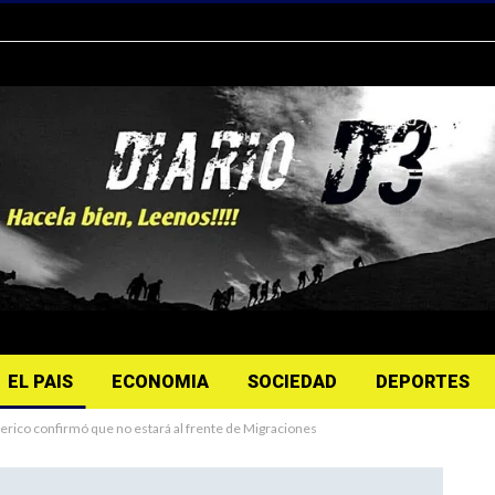
EL PAIS
ECONOMIA
SOCIEDAD
DEPORTES
lerico confirmó que no estará al frente de Migraciones