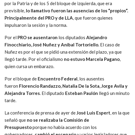
por la Patria y de los 5 del bloque de izquierda, que era
previsible,
lo llamativo fueron las ausencias de los “propios”.
Principalmente del PRO y de LLA
, que fueron quienes
impulsaron la sesión y la norma.
Por el
PRO se ausentaron
los diputados
Alejandro
Finocchiario, José Nuñez y Anibal Tortoriello.
El caso de
Nuñez es por el que se pidió una extensión del plazo, ya que
llegó tarde. Por el oficialismo
no estuvo Marcela Pagano
,
quien cursa un embarazo.
Por el bloque de
Encuentro Federal
, los ausentes
fueron
Florencio Randazzo, Natalia De la Sota, Jorge Avila y
Alejandra Torres
. El diputado
Esteban Paulón
llegó un minuto
tarde.
La conferencia de prensa de ayer de
José Luis Espert
, en la que
señaló que
no se realizaba la Comisión de
Presupuesto
porque no había acuerdo con los
gobernadores,
cambió el escenario
y varios legisladores que