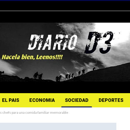
EL PAIS
ECONOMIA
SOCIEDAD
DEPORTES
los chefs para una comida familiar memorable