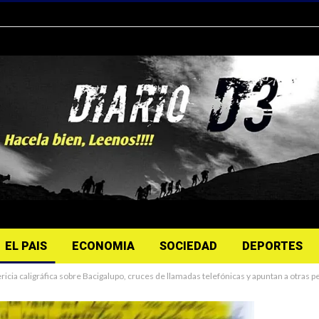
EL PAIS
ECONOMIA
SOCIEDAD
DEPORTES
cia caligráfica sobre Bacigalupo, cruces de llamadas telefónicas y apuntan a otras 