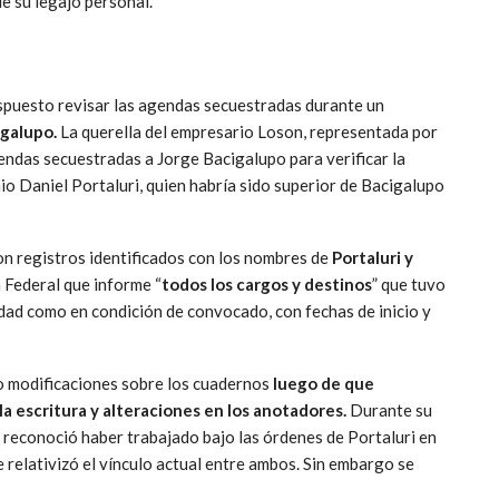
de su legajo personal.
ispuesto revisar las agendas secuestradas durante un
igalupo.
La querella del empresario Loson, representada por
gendas secuestradas a Jorge Bacigalupo para verificar la
io Daniel Portaluri, quien habría sido superior de Bacigalupo
n registros identificados con los nombres de
Portaluri y
a Federal que informe “
todos los cargos y destinos
” que tuvo
vidad como en condición de convocado, con fechas de inicio y
o modificaciones sobre los cuadernos
luego de que
la escritura y alteraciones en los anotadores.
Durante su
cía reconoció haber trabajado bajo las órdenes de Portaluri en
e relativizó el vínculo actual entre ambos. Sin embargo se