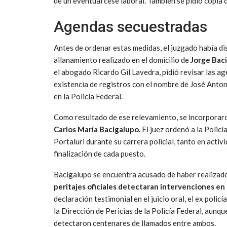
de un eventual cese laboral. También se pidió copia 
Agendas secuestradas
Antes de ordenar estas medidas, el juzgado había d
allanamiento realizado en el domicilio de
Jorge
Bac
el abogado Ricardo Gil Lavedra, pidió revisar las a
existencia de registros con el nombre de José Anton
en la Policía Federal.
Como resultado de ese relevamiento, se incorporaro
Carlos María Bacigalupo.
El juez ordenó a la Policí
Portaluri durante su carrera policial, tanto en acti
finalización de cada puesto.
Bacigalupo se encuentra acusado de haber realizad
peritajes oficiales detectaran intervenciones en 
declaración testimonial en el juicio oral, el ex poli
la Dirección de Pericias de la Policía Federal, aunqu
detectaron centenares de llamados entre ambos.