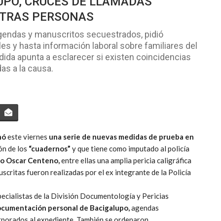
UPO, CRUCES DE LLAMADAS
OTRAS PERSONAS
agendas y manuscritos secuestrados, pidió
les y hasta información laboral sobre familiares del
dida apunta a esclarecer si existen coincidencias
as a la causa.
nó
este viernes
una serie de nuevas medidas de prueba en
ón de los
“cuadernos”
y que tiene como imputado al policía
do
Oscar Centeno,
entre ellas una amplia pericia caligráfica
critas fueron realizadas por el ex integrante de la Policía
specialistas de la División Documentología y Pericias
cumentación personal de Bacigalupo,
agendas
orporados al expediente. También se ordenaron