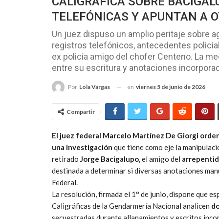
CALIGRÁFICA SOBRE BACIGAL
TELEFÓNICAS Y APUNTAN A 
Un juez dispuso un amplio peritaje sobre 
registros telefónicos, antecedentes policia
ex policía amigo del chofer Centeno. La me
entre su escritura y anotaciones incorporad
en
viernes 5 de junio de 2026
Por
Lola Vargas
Compartir
El juez federal Marcelo Martínez De Giorgi orde
una investigación
que tiene como eje la manipulaci
retirado
Jorge Bacigalupo,
el amigo del
arrepenti
destinada a determinar si diversas anotaciones manus
Federal.
La resolución, firmada el 1° de junio, dispone que e
Caligráficas de la Gendarmería Nacional analicen
do
secuestradas durante allanamientos y escritos inc