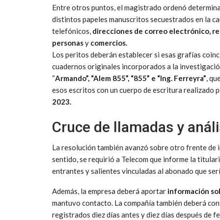
Entre otros puntos, el magistrado ordenó determinar
distintos papeles manuscritos secuestrados en la 
telefónicos,
direcciones de correo electrónico, r
personas
y
comercios.
Los peritos deberán establecer si esas grafías coi
cuadernos originales incorporados a la investigaci
“
Armando”, “Alem 855”, “855” e “Ing. Ferreyra”
, qu
esos escritos con un cuerpo de escritura realizado 
2023.
Cruce de llamadas y anál
La resolución también avanzó sobre otro frente de 
sentido, se requirió a Telecom que informe la titular
entrantes y salientes vinculadas al abonado que se
Además, la empresa deberá aportar
información so
mantuvo contacto. La compañía también deberá confe
registrados diez días antes y diez días después de f