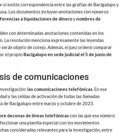
 si existe correspondencia entre las grafías de Bacigalupo y
causa. Los documentos incluyen anotaciones con números
eferencias
a liquidaciones
de dinero
y
nombres de
nciden con determinadas anotaciones contenidas en los
ón. La resolución menciona expresamente las leyendas
e serán objeto de cotejo. Además, el juez ordenó comparar
por el propio
Bacigalupo
en sede judicial el 5 de junio de
isis de comunicaciones
investigación:
las comunicaciones telefónicas.
En ese
idad y las celdas de activación de todas las llamadas
ría de Bacigalupo entre marzo y octubre de 2023.
bre decenas de líneas telefónicas
con las que ese número
ccionar una planilla especial con los movimientos
echas consideradas relevantes para la investigación, entre