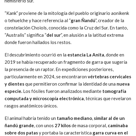
hemisferio sur.
“Kank” proviene de la mitología del pueblo originario aonikenk
o tehuelche y hace referencia al “
gran Ñandú
”, creador de la
constelación Choiols, conocida como la Cruz del Sur. En tanto,
“Australis” significa “
del sur
”, en alusión a la latitud extrema
donde fueron hallados los restos.
El descubrimiento ocurrió en la
estancia La Anita
, donde en
2019 se había recuperado un fragmento de garra que sugería
la presencia de un raptor. En expediciones posteriores,
particularmente en 2024, se encontraron
vértebras cervicales
y dientes
que permitieron confirmar la identidad de una
nueva
especie.
Los fósiles fueron analizados mediante
tomografía
computada y microscopía electrónica
, técnicas que revelaron
rasgos anatómicos únicos.
El animal habría tenido un
tamaño mediano
,
similar al de un
ñandú grande
, con unos
27 kilos
de masa corporal,
caminaba
sobre dos patas
y portaba la característica
garra curva en el