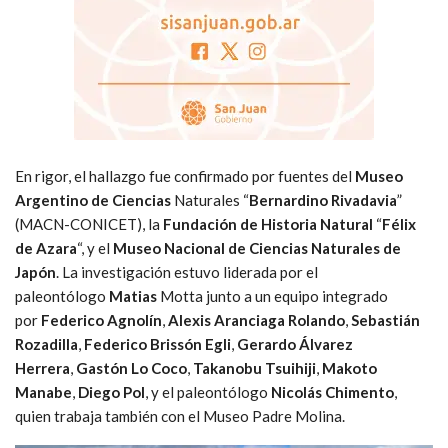
En rigor, el hallazgo fue confirmado por fuentes del
Museo
Argentino de Ciencias
Naturales “
Bernardino Rivadavia
”
(MACN-CONICET), la
Fundación de Historia Natural
“
Félix
de Azara
“, y el
Museo Nacional de Ciencias Naturales de
Japón
. La investigación estuvo liderada por el
paleontólogo
Matias
Motta junto a un equipo integrado
por
Federico Agnolín
,
Alexis Aranciaga Rolando
,
Sebastián
Rozadilla
,
Federico Brissón Egli
,
Gerardo Álvarez
Herrera
,
Gastón Lo Coco
,
Takanobu Tsuihiji
,
Makoto
Manabe
,
Diego Pol
, y el paleontólogo
Nicolás Chimento
,
quien trabaja también con el Museo Padre Molina.