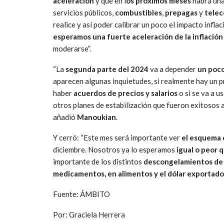
aceleración
y que en l
os próximos meses
habrá una
servicios públicos,
combustibles
,
prepagas
y
tele
realice y así poder calibrar un poco el impacto infla
esperamos una fuerte aceleración de la inflación
moderarse”.
“La
segunda parte del 2024
va a depender
un poco
aparecen algunas inquietudes, si realmente hay un p
haber
acuerdos de precios y salarios
o si se va a u
otros planes de estabilización que fueron exitosos al
añadió
Manoukian
.
Y cerró: “Este mes será importante ver
el esquema 
diciembre. Nosotros ya lo esperamos
igual o peor
importante de los distintos
descongelamientos de 
medicamentos, en alimentos y el dólar exportador
Fuente: ÁMBITO
Por: Graciela Herrera