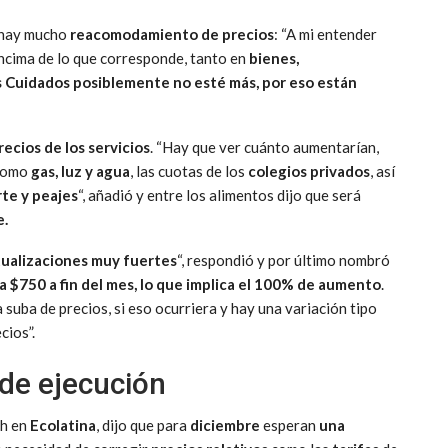
e hay mucho
reacomodamiento de precios
: “A mi entender
ncima de lo que corresponde, tanto en
bienes,
s Cuidados posiblemente no esté más, por eso están
recios de los servicios
. “Hay que ver cuánto aumentarían,
 como
gas, luz y agua
, las cuotas de los
colegios privados
, así
te y peajes
“, añadió y entre los alimentos dijo que será
e.
tualizaciones muy fuertes
“, respondió y por último nombró
 a $750 a fin del mes, lo que implica el 100% de aumento
.
a suba de precios, si eso ocurriera y hay una variación tipo
cios”.
 de ejecución
ch en
Ecolatina
, dijo que para
diciembre
esperan
una