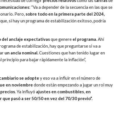
 necesidad de corregir
precios relativos
como las
tarifas
de
comunicaciones
: “Va a depender de la secuencia en las que se
cionario. Pero,
sobre todo en la primera parte del 2024,
que, si hay un programa de estabilización exitoso, podría
 del anclaje expectativas
que genere
el programa
. Ahí
rograma de estabilización, hay que preguntarse si va a
sar
un ancla nominal.
Cuestiones que han tenido lugar en
 principio para bajar rápidamente la inflación”,
cambiario se adopte
y eso va a influir en el número de
 que en noviembre
donde están empezando a jugar un rol muy
precios
. Ya influyó
ajustes en combustibles
,
en
 que pasó a ser 50/50 en vez del 70/30 previo”.