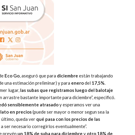
 de
Eco Go
, aseguró que para
diciembre
están trabajando
de una estimación preliminar) y para
enero
del
17,5%
.
mer lugar,
las subas que registramos luego del balotaje
un arrastre bastante importante para diciembre”, especificó.
quedó sensiblemente atrasado
y esperamos ver una
lato en precios
(puede ser mayor o menor segun sea la
 último, queda ver
qué pasa con los precios de las
va a ser necesario corregirlos eventualmente”.
e prevén
un 18% de suba para diciembre
y
otro 18% de