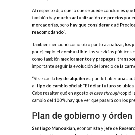
Al respecto dijo que lo que se puede concluir es qu
también hay
mucha actualización de precios
por e
mercaderías,
pero
hay que considerar qué Precio
reacomodando
“.
También mencionó como otro punto a analizar,
los p
por ejemplo
el combustible,
los servicios públicos
como también
medicamentos y prepagas, transpor
importante seguir la evolución del precio de
la carn
“Si se cae la
ley de alquileres
, puede haber
unas ac
al
tipo de cambio oficial
: “
El dólar futuro se ubica
Cabe resaltar qué en agosto
el pass through
copió l
cambio del 100%, hay qué ver que pasará con los pre
Plan de gobierno y órden
Santiago Manoukian
, economista y jefe de Resear