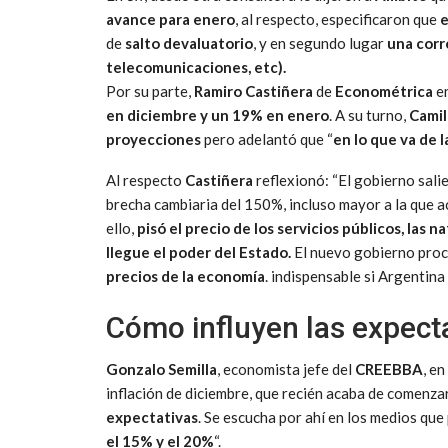
avance para enero
, al respecto, especificaron que
e
de
salto devaluatorio
, y en segundo lugar
una corr
telecomunicaciones, etc).
Por su parte,
Ramiro Castiñera
de
Econométrica
e
en diciembre y un 19% en enero
. A su turno,
Camil
proyecciones
pero adelantó que “
en lo que va de 
Al respecto
Castiñera
reflexionó: “El gobierno sali
brecha cambiaria del 150%, incluso mayor a la que ac
ello,
pisó el precio de los servicios públicos, las 
llegue el poder del Estado.
El nuevo gobierno proc
precios de la economía
. indispensable si Argentina 
Cómo influyen las expecta
Gonzalo Semilla
, economista jefe del
CREEBBA
, e
inflación de diciembre, que recién acaba de comenza
expectativas
. Se escucha por ahí en los medios que
el 15% y el 20%
“.