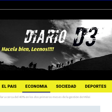
EL PAIS
ECONOMIA
SOCIEDAD
DEPORTES
alar a cerca del 40% en los dos primeros meses de la gestión de Milei