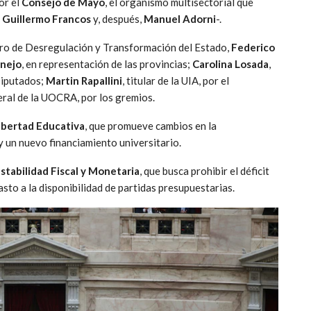
or el
Consejo de Mayo
, el organismo multisectorial que
o
Guillermo Francos
y, después,
Manuel Adorni
-.
ro de Desregulación y Transformación del Estado,
Federico
rnejo
, en representación de las provincias;
Carolina Losada
,
Diputados;
Martin Rapallini
, titular de la UIA, por el
eral de la UOCRA, por los gremios.
ibertad Educativa
, que promueve cambios en la
y un nuevo financiamiento universitario.
stabilidad Fiscal y Monetaria
, que busca prohibir el déficit
asto a la disponibilidad de partidas presupuestarias.