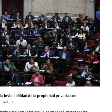
r
la inviolabilidad de la propiedad privada
, con
desalojo.
inada a mejorar la boleta única en papel, endurecer los