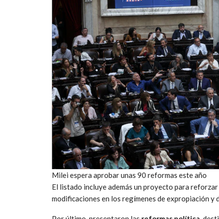
Milei espera aprobar unas 90 reformas este año
El listado incluye además un proyecto para reforza
modificaciones en los regímenes de expropiación y 
Por último, presentaron las
reformas
política
, dest