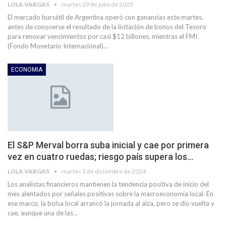
LOLA VARGAS
martes 29 de julio de 2025
El mercado bursátil de Argentina operó con ganancias este martes,
antes de conocerse el resultado de la licitación de bonos del Tesoro
para renovar vencimientos por casi $12 billones, mientras el FMI
(Fondo Monetario Internacional)…
ECONOMIA
El S&P Merval borra suba inicial y cae por primera
vez en cuatro ruedas; riesgo país supera los…
LOLA VARGAS
martes 3 de diciembre de 2024
Los analistas financieros mantienen la tendencia positiva de inicio del
mes alentados por señales positivas sobre la macroeconomía local. En
ese marco, la bolsa local arrancó la jornada al alza, pero se dio vuelta y
cae, aunque una de las…