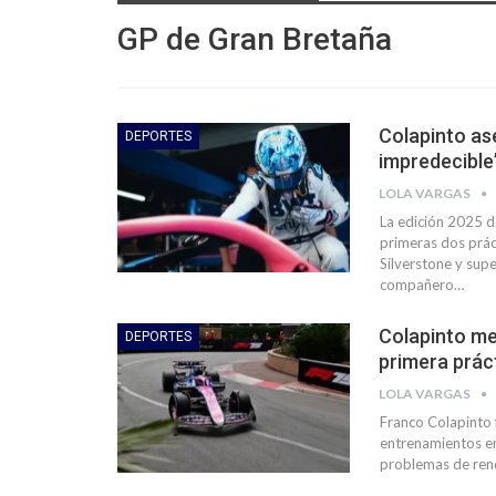
GP de Gran Bretaña
Colapinto as
DEPORTES
impredecible
LOLA VARGAS
La edición 2025 d
primeras dos prác
Silverstone y sup
compañero…
Colapinto me
DEPORTES
primera prác
LOLA VARGAS
Franco Colapinto 
entrenamientos en
problemas de rend