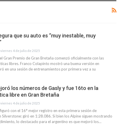
egura que su auto es “muy inestable, muy
”
viernes 4 de julio de 2025
el Gran Premio de Gran Bretaña comenzó oficialmente con las
ticas libres. Franco Colapinto mostró una buena versión en
eró en una sesión de entrenamientos por primera vez a su
joró los números de Gasly y fue 16to en la
tica libre en Gran Bretaña
viernes 4 de julio de 2025
figuró con el 16° mejor registro en esta primera sesión de
 Silverstone: giró en 1:28.086. Si bien los Alpine siguen mostrando
imiento, lo destacado para el argentino es que mejoró los…