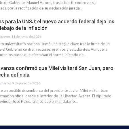
fe de Gabinete, Manuel Adorni, tras la fuerte controversia
rada por la rectificación de su declaración jurada…
as para la UNSJ: el nuevo acuerdo federal deja los
debajo de la inflación
jueves 11 de junio de 2026
icto universitario nacional sumó una tregua clave tras la firma de un
 el Gobierno central, rectores, gremios y estudiantes. Aunque la
ntar los paros que afectaban el normal dictado de…
Avanza confirmó que Milei visitará San Juan, pero
echa definida
martes 9 de junio de 2026
re un posible desembarco del presidente Javier Milei en San Juan
mación oficial desde el interior de La Libertad Avanza. El diputado
ovincia, José Peluc, ratificó que el mandatario…