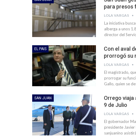
para presos 
LOLA VARGAS
La iniciativa busc
alberga a unos 1.8
director del Servi
Con el aval d
EL PAIS
prorrogó su
LOLA VARGAS
El magistrado, que
prorrogar su funci
Gallo, quien se d
Orrego viaja 
SAN JUAN
9 de Julio
LOLA VARGAS
El gobernador Mar
presidente Javier 
sanjuanino asisti