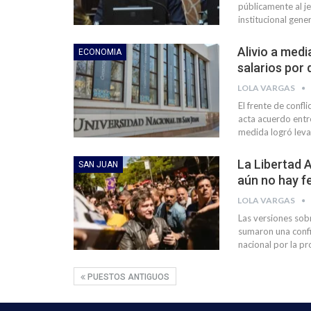
públicamente al je
institucional gene
Alivio a medi
ECONOMIA
salarios por 
LOLA VARGAS
El frente de confl
acta acuerdo entre
medida logró leva
La Libertad 
SAN JUAN
aún no hay f
LOLA VARGAS
Las versiones sob
sumaron una confir
nacional por la pr
PUESTOS ANTIGUOS