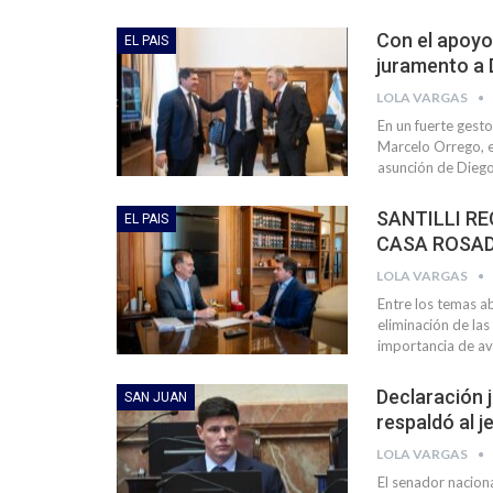
Con el apoyo
EL PAIS
juramento a 
LOLA VARGAS
En un fuerte gest
Marcelo Orrego, e
asunción de Diego
SANTILLI R
EL PAIS
CASA ROSA
LOLA VARGAS
Entre los temas ab
eliminación de las
importancia de av
Declaración 
SAN JUAN
respaldó al j
LOLA VARGAS
El senador nacion