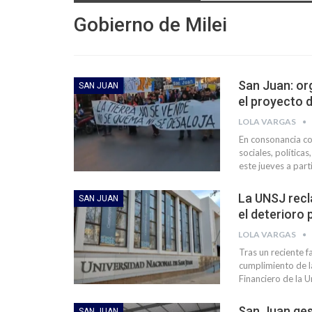
Gobierno de Milei
San Juan: or
SAN JUAN
el proyecto d
LOLA VARGAS
En consonancia con
sociales, política
este jueves a par
La UNSJ recl
SAN JUAN
el deterioro
LOLA VARGAS
Tras un reciente f
cumplimiento de la
Financiero de la 
San Juan ges
SAN JUAN