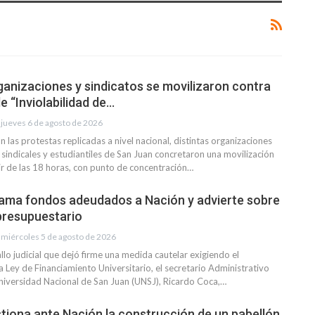
ganizaciones y sindicatos se movilizaron contra
e “Inviolabilidad de…
jueves 6 de agosto de 2026
 las protestas replicadas a nivel nacional, distintas organizaciones
s, sindicales y estudiantiles de San Juan concretaron una movilización
tir de las 18 horas, con punto de concentración…
ama fondos adeudados a Nación y advierte sobre
 presupuestario
miércoles 5 de agosto de 2026
allo judicial que dejó firme una medida cautelar exigiendo el
 Ley de Financiamiento Universitario, el secretario Administrativo
Universidad Nacional de San Juan (UNSJ), Ricardo Coca,…
tiona ante Nación la construcción de un pabellón