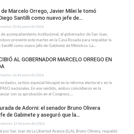
 de Marcelo Orrego, Javier Milei le tomó
Diego Santilli como nuevo jefe de…
martes 30 de junio de 2026
o de acompañamiento institucional, el gobernador de San Juan,
stuvo presente este martes en la Casa Rosada para respaldar la
 Santilli como nuevo jefe de Gabinete de Ministros. La…
ECIBIÓ AL GOBERNADOR MARCELO ORREGO EN
DA
martes 16 de junio de 2026
ordados, se hizo especial hincapié en la reforma electoral y en la
 PASO nacionales. En ese sentido, ambos coincidieron en la
anzar con su aprobación en el Congreso.…
jurada de Adorni: el senador Bruno Olivera
efe de Gabinete y aseguró que la…
viernes 12 de junio de 2026
al por San Juan de La Libertad Avanza (LLA), Bruno Olivera, respaldó