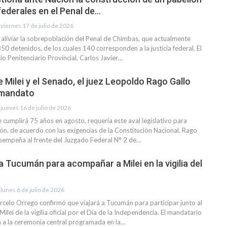
federales en el Penal de…
viernes 17 de julio de 2026
a aliviar la sobrepoblación del Penal de Chimbas, que actualmente
50 detenidos, de los cuales 140 corresponden a la justicia federal. El
cio Penitenciario Provincial, Carlos Javier…
e Milei y el Senado, el juez Leopoldo Rago Gallo
 mandato
jueves 16 de julio de 2026
 cumplirá 75 años en agosto, requería este aval legislativo para
ón, de acuerdo con las exigencias de la Constitución Nacional. Rago
esempeña al frente del Juzgado Federal N° 2 de…
a Tucumán para acompañar a Milei en la vigilia del
lunes 6 de julio de 2026
celo Orrego confirmó que viajará a Tucumán para participar junto al
Milei de la vigilia oficial por el Día de la Independencia. El mandatario
rá a la ceremonia central programada en la…