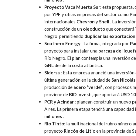
Proyecto Vaca Muerta Sur
: esta propuesta,
por
YPF
y otras empresas del sector como
Pa
internacionales
Chevron
y
Shell
. La inversión
construcción de un
oleoducto
que conectará 
Negro, permitiendo
duplicar las exportacio
Southern Energy
: La firma, integrada por
Pa
proyecto para instalar una
barcaza de licuef
Río Negro. El plan contempla una inversión d
GNL
desde la costa atlántica.
Sidersa
: Esta empresa anunció una inversión
última generación en la ciudad de
San Nicolás
producción de
acero “verde”
, con procesos m
proviene de
BID Invest
, que aportará
USD 10
PCR y Acindar
: planean construir un nuevo
p
Aires. La primera etapa tendrá una capacidad 
millones
.
Rio Tinto
: la multinacional del rubro minero 
proyecto
Rincón de Litio
en la provincia de S