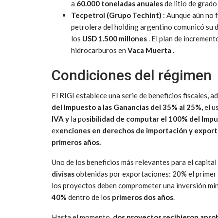
a
60.000 toneladas anuales
de litio de grado
Tecpetrol (Grupo Techint)
: Aunque aún no f
petrolera del holding argentino comunicó su 
los
USD 1.500 millones
. El plan de incremen
hidrocarburos en
Vaca Muerta
.
Condiciones del régimen
El RIGI establece una serie de beneficios fiscales, a
del Impuesto a las Ganancias del 35% al 25%,
el u
IVA y
la po
sibilidad de computar el 100% del Imp
ex
enciones en derechos de importación y export
primeros años.
Uno de los beneficios más relevantes para el capital
divisas
obtenidas por exportaciones: 20% el primer 
los proyectos deben comprometer una inversión mí
40%
dentro de los
primeros dos años
.
Hasta el momento,
dos proyectos recibieron aprob