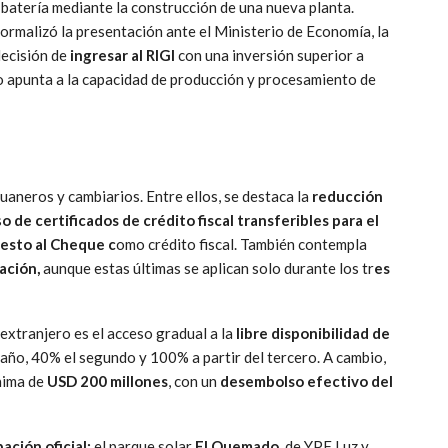
 batería mediante la construcción de una nueva planta.
ormalizó la presentación ante el Ministerio de Economía, la
decisión de
ingresar al RIGI
con una inversión superior a
to apunta a la capacidad de producción y procesamiento de
duaneros y cambiarios. Entre ellos, se destaca la
reducción
s
o de certificados de crédito fiscal transferibles para el
uesto al Cheque c
omo crédito fiscal. También contempla
ación,
aunque estas últimas se aplican solo durante los tr
es
 extranjero es el acceso gradual a la
libre disponibilidad de
año, 40% el segundo y 100% a partir del tercero. A cambio,
nima de
USD 200 millones
, con un
desembolso efectivo del
ación oficial:
el parque solar
El Quemado,
de YPF Luz y