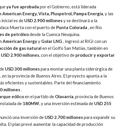
 que
ya fue aprobada
por el Gobierno, está liderada
n American Energy, Vista, Pluspetrol, Pampa Energía
, y las
 inicial es de
USD 2.900 millones
y se destinará a la
Vaca Muerta con el puerto de
Punta Colorada
, en Río
nes de petróleo
desde la Cuenca Neuquina.
n American Energy
y
Golar LNG
, ingresó al RIGI con un
acción de gas natural
en el Golfo San Matías, también en
e
USD 2.900 millones
, con el objetivo de
producir y exportar
 de
USD 300 millones
para montar una planta siderúrgica de
, en la provincia de Buenos Aires. El proyecto apunta a la
ás eficientes y sustentables. Parte del financiamiento
0 millones
.
arque eólico
en el partido de
Olavarría
, provincia de Buenos
instalada de
180MW
, y una inversión estimada de
USD 255
anunció una inversión de
USD 2.700 millones
para expandir su
alta. El plan prevé aumentar la capacidad de producción