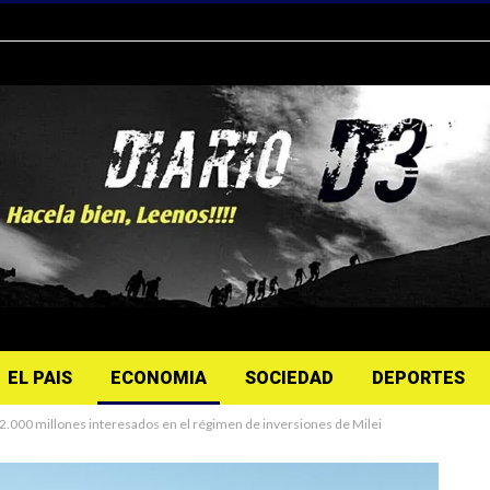
EL PAIS
ECONOMIA
SOCIEDAD
DEPORTES
2.000 millones interesados ​​en el régimen de inversiones de Milei