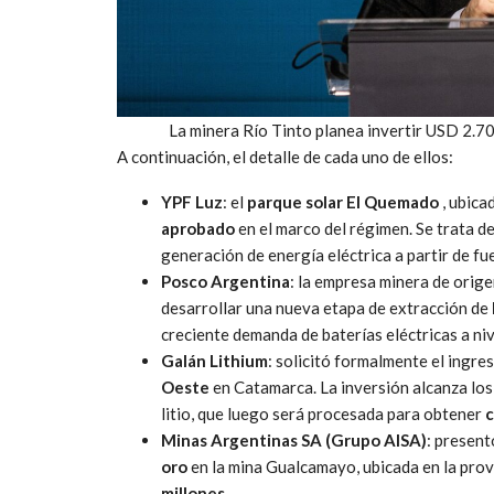
La minera Río Tinto planea invertir USD 2.700
A continuación, el detalle de cada uno de ellos:
YPF Luz
: el
parque solar El Quemado
, ubica
aprobado
en el marco del régimen. Se trata d
generación de energía eléctrica a partir de fu
Posco Argentina
: la empresa minera de orig
desarrollar una nueva etapa de extracción de
creciente demanda de baterías eléctricas a niv
Galán Lithium
: solicitó formalmente el ingre
Oeste
en Catamarca. La inversión alcanza lo
litio, que luego será procesada para obtener
c
Minas Argentinas SA (Grupo AISA)
: present
oro
en la mina Gualcamayo, ubicada en la pro
millones
.