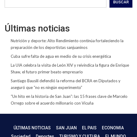
BUSCAR
Últimas noticias
Nutrición y deporte: Alto Rendimiento continúa fortaleciendo la
preparación de los deportistas sanjuaninos
Cuba sufre falta de agua en medio de su crisis energética
La UIA celebra la visita de León XIV y reivindica la figura de Enrique
Shaw, el futuro primer beato empresario
Santiago Bausili defendió la reforma del BCRA en Diputados y
aseguró que “no es ningún experimento”
“Un hito en la historia de San Juan”: las 15 frases clave de Marcelo
Orrego sobre el acuerdo millonario con Vicuña
ÚLTIMAS NOTICIAS
SAN JUAN
EL PAIS
ECONOMIA
Sociedad
Deportes
TURISMO Y CULTURA
EL MUNDO