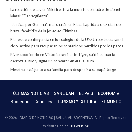
La reacción de Javier Milei frente a la muerte del padre de Lionel
Messi: “Da vergüenza”
“Justicia por Gemma”: marcharán en Plaza Laprida a diez días del
brutal femicidio de la joven en Chimbas
Planes de contingencia en los colegios de la UNSJ: reestructuran el
ciclo lectivo para recuperar los contenidos perdidos por los paros
River tocó fondo en Victoria: cayó ante Tigre, sufrió su cuarta
derrota al hilo y sigue sin convertir en el Clausura
Messi ya está junto a su familia para despedir a su papá Jorge
ÚLTIMAS NOTICIAS
SAN JUAN
EL PAIS
ECONOMIA
Sociedad
Deportes
TURISMO Y CULTURA
EL MUNDO
© 2026 - DIARIO D3 NOTICIAS | SAN JUAN ARGENTINA. All Rights Reserved.
Website Design:
TU WEB YA!