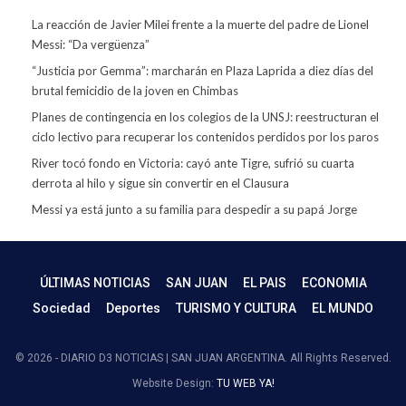
La reacción de Javier Milei frente a la muerte del padre de Lionel
Messi: “Da vergüenza”
“Justicia por Gemma”: marcharán en Plaza Laprida a diez días del
brutal femicidio de la joven en Chimbas
Planes de contingencia en los colegios de la UNSJ: reestructuran el
ciclo lectivo para recuperar los contenidos perdidos por los paros
River tocó fondo en Victoria: cayó ante Tigre, sufrió su cuarta
derrota al hilo y sigue sin convertir en el Clausura
Messi ya está junto a su familia para despedir a su papá Jorge
ÚLTIMAS NOTICIAS
SAN JUAN
EL PAIS
ECONOMIA
Sociedad
Deportes
TURISMO Y CULTURA
EL MUNDO
© 2026 - DIARIO D3 NOTICIAS | SAN JUAN ARGENTINA. All Rights Reserved.
Website Design:
TU WEB YA!