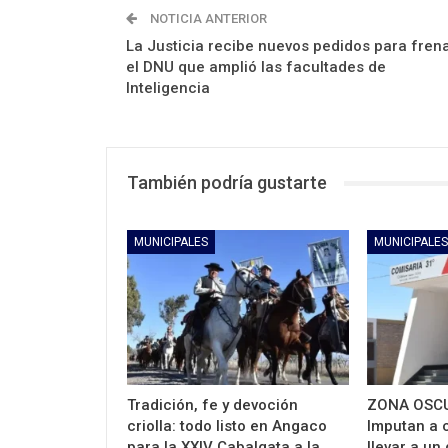
NOTICIA ANTERIOR
La Justicia recibe nuevos pedidos para fren
el DNU que amplió las facultades de
Inteligencia
También podría gustarte
MUNICIPALES
MUNICIPALES
Tradición, fe y devoción
ZONA OSCU
criolla: todo listo en Angaco
Imputan a c
para la XXIV Cabalgata a la…
llevar a un