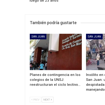
luego de 23 años
También podría gustarte
SAN JUAN
SAN JUAN
Planes de contingencia en los
Insólito en
colegios de la UNSJ:
San Juan: 
reestructuran el ciclo lectivo…
despistada
manejando
PREV
NEXT