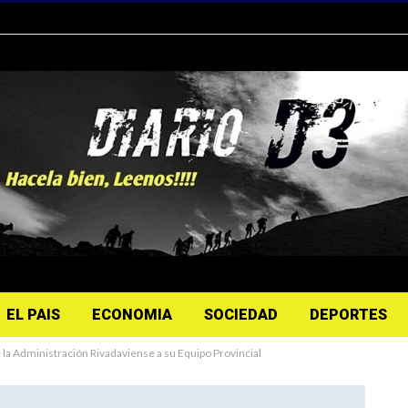
EL PAIS
ECONOMIA
SOCIEDAD
DEPORTES
la Administración Rivadaviense a su Equipo Provincial