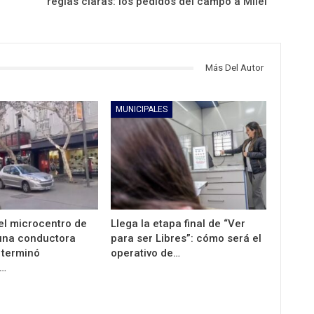
reglas claras: los pedidos del campo a Milei
Más Del Autor
MUNICIPALES
 el microcentro de
Llega la etapa final de “Ver
una conductora
para ser Libres”: cómo será el
 terminó
operativo de…
…