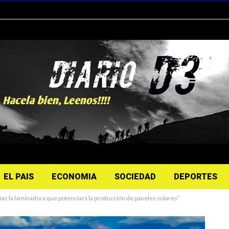
EL PAIS
ECONOMIA
SOCIEDAD
DEPORTES
ías la laminadora que potenciará la producción de paneles solares”