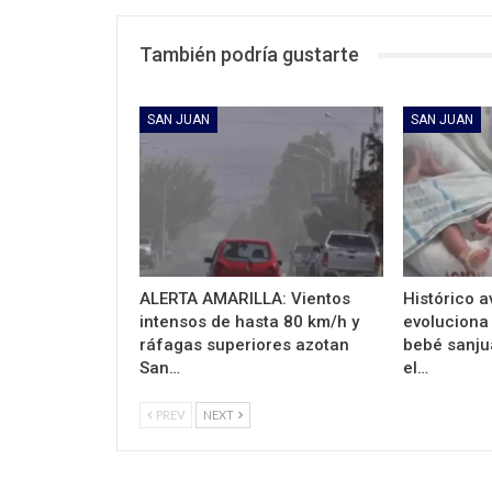
También podría gustarte
SAN JUAN
SAN JUAN
ALERTA AMARILLA: Vientos
Histórico 
intensos de hasta 80 km/h y
evoluciona
ráfagas superiores azotan
bebé sanju
San…
el…
PREV
NEXT