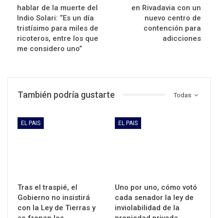
hablar de la muerte del
en Rivadavia con un
Indio Solari: “Es un día
nuevo centro de
tristísimo para miles de
contención para
ricoteros, entre los que
adicciones
me considero uno”
También podría gustarte
Todas
EL PAIS
EL PAIS
Tras el traspié, el
Uno por uno, cómo votó
Gobierno no insistirá
cada senador la ley de
con la Ley de Tierras y
inviolabilidad de la
se frenan los…
propiedad privada