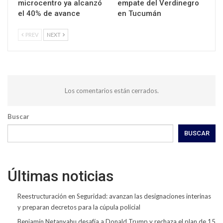
microcentro ya alcanzó
empate del Verdinegro
el 40% de avance
en Tucumán
PREV
NEXT
Los comentarios están cerrados.
Buscar
BUSCAR
Últimas noticias
Reestructuración en Seguridad: avanzan las designaciones interinas
y preparan decretos para la cúpula policial
Benjamín Netanyahu desafía a Donald Trump y rechaza el plan de 15