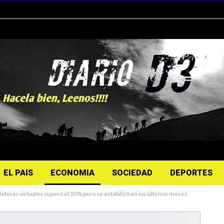
EL PAIS
ECONOMIA
SOCIEDAD
DEPORTES
leteras virtuales superó el 30% pero se estabilizó en los últimos meses