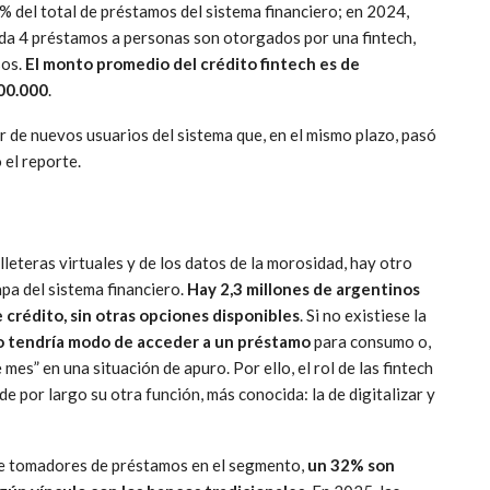
5% del total de préstamos del sistema financiero; en 2024,
da 4 préstamos a personas son otorgados por una fintech,
sos.
El monto promedio del crédito fintech es de
100.000
.
or de nuevos usuarios del sistema que, en el mismo plazo, pasó
 el reporte.
lleteras virtuales y de los datos de la morosidad, hay otro
apa del sistema financiero.
Hay 2,3 millones de argentinos
 crédito, sin otras opciones disponibles
. Si no existiese la
o tendría modo de acceder a un préstamo
para consumo o,
 mes” en una situación de apuro. Por ello, el rol de las fintech
e por largo su otra función, más conocida: la de digitalizar y
 de tomadores de préstamos en el segmento,
un 32% son