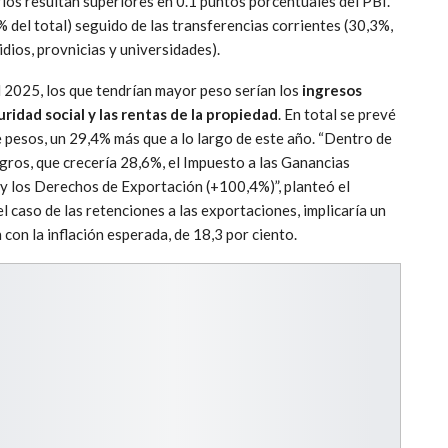
rios resultan superiores en 0.1 puntos porcentuales del PBI.
% del total) seguido de las transferencias corrientes (30,3%,
idios, provnicias y universidades).
l 2025, los que tendrían mayor peso serían los
ingresos
uridad social y las rentas de la propiedad
. En total se prevé
e pesos, un 29,4% más que a lo largo de este año. “Dentro de
egros, que crecería 28,6%, el Impuesto a las Ganancias
 y los Derechos de Exportación (+100,4%)”, planteó el
 caso de las retenciones a las exportaciones, implicaría un
con la inflación esperada, de 18,3 por ciento.