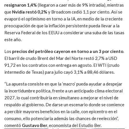
resignaron 1,4%
(llegaron a caer más de 9% intradía), mientras
que
Nvidia restó 0,2%
y Broadcom cedió 1,1 por ciento. Así se
evaporó el optimismo en torno a la IA, en medio de la creciente
preocupación de que la inflación persistente pueda llevar a la
Reserva Federal de los EEUU a considerar una suba de las tasas
este año.
Los
precios del petróleo cayeron en torno a un 3 por ciento
.
El barril de crudo Brent del Mar del Norte restó 2,7% a USD
91,72 en los contratos con entrega en agosto. El WTI (crudo
intermedio de Texas) para julio cayó 3,1% a 88,46 dólares.
“La apuesta consiste en que la ‘macro’ pueda ayudar a despejar
la incertidumbre política, frente a un anticipado clima electoral
2027, lo cual contribuiría en simultaneo a mejorar el nivel de
respaldo al gobierno. De darse un escenario donde se comience
a percibir mayores beneficios en la calle, con epicentro en el
consumo, ello potenciaría además las chances de reelección”,
comentó
Gustavo Ber
, economista del Estudio Ber.