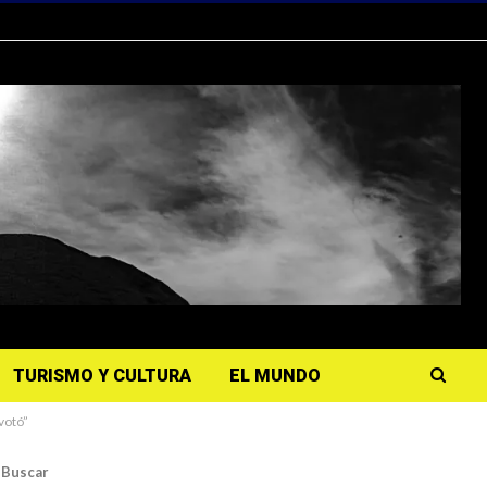
TURISMO Y CULTURA
EL MUNDO
 votó”
Buscar