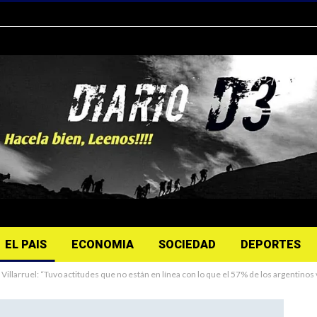
EL PAIS
ECONOMIA
SOCIEDAD
DEPORTES
 Villarruel: “Tuvo actitudes que no están en línea con lo que el 57% de los argentinos