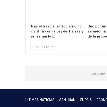
Tras el traspié, el Gobierno no
Uno por un
insistirá con la Ley de Tierras y
senador la 
se frenan los…
de la propi
PREV
NEXT
Los coment
ÚLTIMAS NOTICIAS
SAN JUAN
EL PAIS
ECON