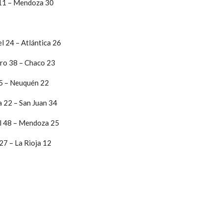
 11 – Mendoza 30
el 24 – Atlántica 26
gro 38 – Chaco 23
25 – Neuquén 22
a 22 – San Juan 34
al 48 – Mendoza 25
27 – La Rioja 12