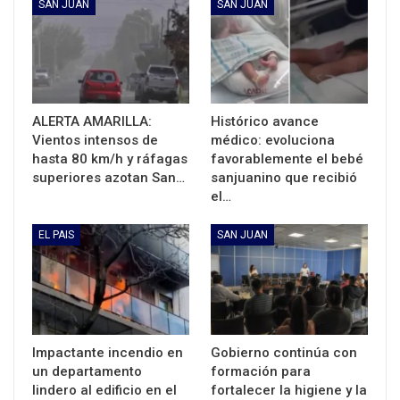
SAN JUAN
SAN JUAN
ALERTA AMARILLA:
Histórico avance
Vientos intensos de
médico: evoluciona
hasta 80 km/h y ráfagas
favorablemente el bebé
superiores azotan San…
sanjuanino que recibió
el…
EL PAIS
SAN JUAN
Impactante incendio en
Gobierno continúa con
un departamento
formación para
lindero al edificio en el
fortalecer la higiene y la