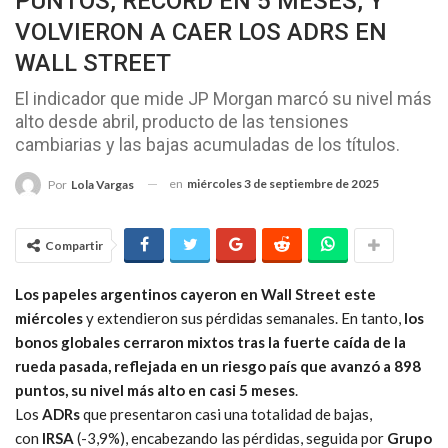
PUNTOS, RÉCORD EN 5 MESES, Y
VOLVIERON A CAER LOS ADRS EN
WALL STREET
El indicador que mide JP Morgan marcó su nivel más
alto desde abril, producto de las tensiones
cambiarias y las bajas acumuladas de los títulos.
en
miércoles 3 de septiembre de 2025
Por
Lola Vargas
Compartir
Los papeles argentinos cayeron en Wall Street este
miércoles
y extendieron sus pérdidas semanales. En tanto,
los
bonos globales cerraron mixtos tras la fuerte caída de la
rueda pasada, reflejada en un riesgo país que avanzó a 898
puntos, su nivel más alto en casi 5 meses
.
Los
ADRs
que presentaron casi una totalidad de bajas,
con
IRSA
(-3,9%), encabezando las pérdidas, seguida por
Grupo