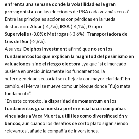
enfrenta una semana donde la volatilidad es la gran
protagonista
, con las elecciones de PBA cada vez más cerca”.
Entre las principales acciones con pérdidas en la rueda
destacaron:
Aluar
(-4,7%);
IRSA
(-4,1%);
Grupo
Supervielle
(-3,8%);
Metrogas
(-3,6%);
Transportadora de
Gas del Sur
(-2,6%).
A su vez,
Delphos Investment
afirmó que
no son los
fundamentos los que explican la magnitud del pesimismo en
valuaciones, sino el riesgo electoral
, ya que “si el mercado
pusiera en precio únicamente los fundamentos, la
heterogeneidad sectorial se reflejaría con mayor claridad”. En
cambio, el Merval se mueve como un bloque donde “flujo mata
fundamento”.
“En este contexto,
la disparidad de momentum en los
fundamentos guía nuestra preferencia hacia compañías
vinculadas a Vaca Muerta, utilities como diversificación y
bancos
, aun cuando los desafíos de corto plazo sigan siendo
relevantes”, añade la compañía de inversiones.