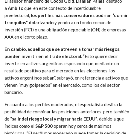
El asesor financiero de
Cocos Gold
,
Damián Palais
, destacó
a
Ámbito
que, en este contexto de incertidumbre
preelectoral,
los perfiles más conservadores podrían “dormir
tranquilos” dolarizando
y yendo a un fondo común de
inversión (FCI) o una obligación negociable (ON) de empresas
AAA en el corto plazo.
En cambio, aquellos que se atreven a tomar más riesgos,
pueden invertir en el trade electoral
. “Esto quiere decir
invertir en activos argentinos esperando que, mediante un
resultado positivo para el mercado en las elecciones, los
activos argentinos suban”, subrayó, en referencia a activos que
vienen “muy golpeados” en el mercado, como los del sector
bancario.
En cuanto a los perfiles moderados, el especialista desliza la
posibilidad de combinar las posiciones anteriores, pero también
de
“salir del riesgo local y migrar hacia EEUU”
, debido a que
índices como el
S&P 500
operan hoy cerca de máximos
históricos. “El perfil más moderado puede tomar la decisión de