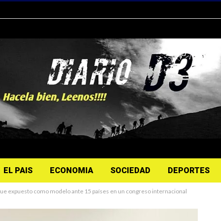
EL PAIS
ECONOMIA
SOCIEDAD
DEPORTES
 fue expuesto como modelo ante 15 países en un congreso internacional