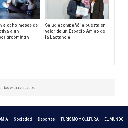
n a ocho meses de
Salud acompañó la puesta en
ctiva a un
valor de un Espacio Amigo de
por grooming y
la Lactancia
arios están cerrados.
OMIA
Sociedad
Deportes
TURISMO Y CULTURA
EL MUNDO