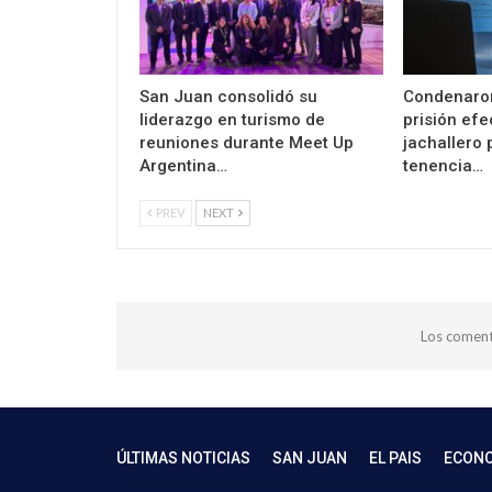
San Juan consolidó su
Condenaro
liderazgo en turismo de
prisión efe
reuniones durante Meet Up
jachallero 
Argentina…
tenencia…
PREV
NEXT
Los coment
ÚLTIMAS NOTICIAS
SAN JUAN
EL PAIS
ECON