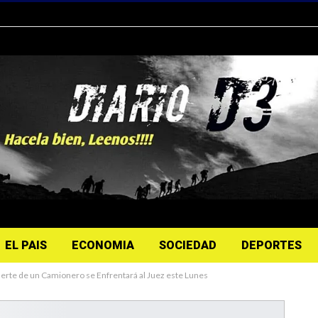
EL PAIS
ECONOMIA
SOCIEDAD
DEPORTES
Muerte de un Camionero se Enfrentará al Juez este Lunes