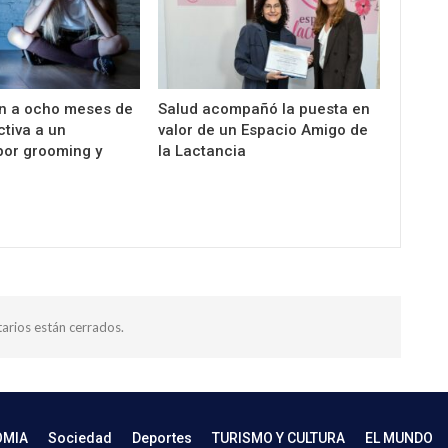
n a ocho meses de
Salud acompañó la puesta en
ctiva a un
valor de un Espacio Amigo de
por grooming y
la Lactancia
arios están cerrados.
OMIA
Sociedad
Deportes
TURISMO Y CULTURA
EL MUNDO