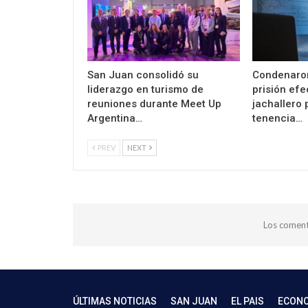
San Juan consolidó su
Condenaro
liderazgo en turismo de
prisión efe
reuniones durante Meet Up
jachallero 
Argentina…
tenencia…
PREV
NEXT
Los coment
ÚLTIMAS NOTICIAS
SAN JUAN
EL PAIS
ECON