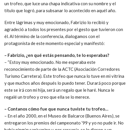
un trofeo, que luce una chapa indicativa con su nombre y el
título que logró, para subsanar lo acontecido en aquél año.
Entre lágrimas y muy emocionado, Fabrizio lo recibió y
agradeció a todos los presentes por el gesto que tuvieron con
él. Al término de la conferencia, dialogamos con el
protagonista de este momento especial y manifestó:
– Fabrizio, ¿en qué estás pensando, te lo esperabas?
– “Estoy muy emocionado. No me esperaba este
reconocimiento de parte de la ACTC (Asociación Corredores
Turismo Carretera). Este trofeo que nunca lo tuve en mi vitrina
y que muchos años después lo puedo tener. Durará poco porque
este se irá con mi hija, será un regalo que le haré. Nunca le
regalé un trofeo y creo que ella se lo merece.
– Contanos cómo fue que nunca tuviste tu trofeo…
– En el año 2000, en el Museo de Balcarce (Buenos Aires), se
entregaron los premios del campeonato ’99 y yo no pude ir. No
había ningún sanjuanino y, por cercanía, se lo dieron a un