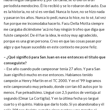
periodista mendocino. Él lo recibió y se lo robaron del auto. Esa
es la historia, no sé si es verdad. Nunca lo tuve, no se hizo nada
y pasaron los años. Nunca lo pedí, nunca lo hice, no lo sé, tal vez
fue porque me incomodaba hacerlo. Facu Della Motta siempre
me cargaba diciéndome ‘acá no hay ningún trofeo que diga que
fuiste campeón’. De él fue la idea, le estoy muy agradecido,
porque es una gran persona. Creo en que las cosas pasan por
algo y que hayan sucedido en este contexto me pone feliz.
– ¿Qué significó para San Juan en ese entonces el título que
conseguiste?
– Ese año cuando pude campeonar tenía 27 años. Y para San
Juan significó mucho en ese entonces. Habíamos tenido
campeón a Henry Martin en el TC 2000. Y en el ’99 logramos
este campeonato muy peleado, donde corrían 60 autos por lo
menos. Fue peleadísimo. Llegué con 2,5 puntos de ventaja al
segundo (Omar La Cortiglia). Y en la última fecha yo largué
cuarto y él quinto. Había que darlo todo. Si yo abandonaba y él
salía 30° por decirte, sumaba cinco puntos y me ganaba el