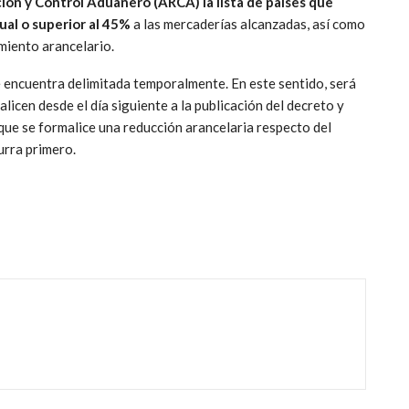
ión y Control Aduanero (ARCA)
la lista de países que
ual o superior al 45%
a las mercaderías alcanzadas, así como
miento arancelario.
se encuentra delimitada temporalmente. En este sentido, será
licen desde el día siguiente a la publicación del decreto y
 que se formalice una reducción arancelaria respecto del
urra primero.