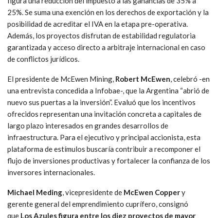
figura una reducción del impuesto a las ganancias de 35% a
25%. Se suma una exención en los derechos de exportación y la
posibilidad de acreditar el IVA en la etapa pre-operativa.
Además, los proyectos disfrutan de estabilidad regulatoria
garantizada y acceso directo a arbitraje internacional en caso
de conflictos jurídicos.
El presidente de McEwen Mining,
Robert McEwen
, celebró -en
una entrevista concedida a Infobae-, que la Argentina “abrió de
nuevo sus puertas a la inversión”. Evaluó que los incentivos
ofrecidos representan una invitación concreta a capitales de
largo plazo interesados en grandes desarrollos de
infraestructura. Para el ejecutivo y principal accionista, esta
plataforma de estímulos buscaría contribuir a recomponer el
flujo de inversiones productivas y fortalecer la confianza de los
inversores internacionales.
Michael Meding
, vicepresidente de
McEwen Copper
y
gerente general del emprendimiento cuprífero, consignó
que
Los Azules figura entre los diez proyectos de mayor