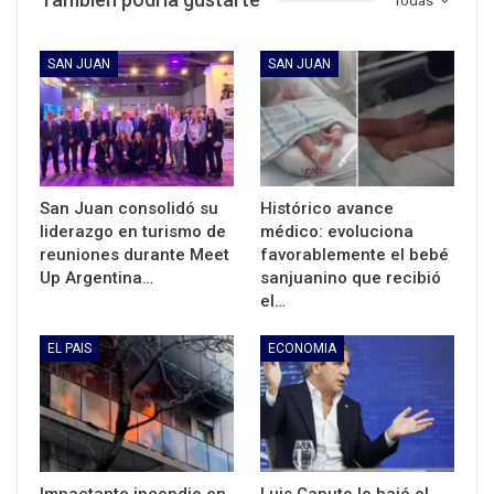
Todas
SAN JUAN
SAN JUAN
San Juan consolidó su
Histórico avance
liderazgo en turismo de
médico: evoluciona
reuniones durante Meet
favorablemente el bebé
Up Argentina…
sanjuanino que recibió
el…
EL PAIS
ECONOMIA
Impactante incendio en
Luis Caputo le bajó el