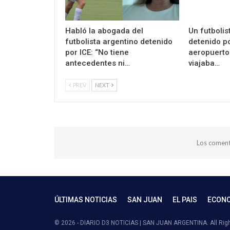
Habló la abogada del
Un futbolis
futbolista argentino detenido
detenido po
por ICE: “No tiene
aeropuerto
antecedentes ni…
viajaba…
PREV
NEXT
Los coment
ÚLTIMAS NOTICIAS
SAN JUAN
EL PAIS
ECON
© 2026 - DIARIO D3 NOTICIAS | SAN JUAN ARGENTINA. All Rig