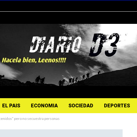
EL PAIS
ECONOMIA
SOCIEDAD
DEPORTES
retenidos” pero no secuestra personas