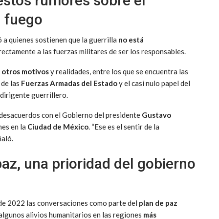
estos rumores sobre el
l fuego
ó a quienes sostienen que la guerrilla
no está
rectamente a las fuerzas militares de ser los responsables.
 otros motivos
y realidades, entre los que se encuentra las
 de las
Fuerzas Armadas del Estado
y el casi nulo papel del
dirigente guerrillero.
s desacuerdos con el Gobierno del presidente
Gustavo
nes en la
Ciudad de México
. “Ese es el sentir de la
ñaló.
az, una prioridad del gobierno
e 2022 las conversaciones como parte del
plan de paz
n algunos alivios humanitarios en las regiones
más