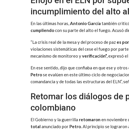
Enojo en el ELN por supu
incumplimiento del alto a
En las últimas horas,
Antonio García
también critic
cumpliendo
con su parte del alto el fuego. Acusó di
“La crisis real de la mesa y del proceso de paz
es por
violaciones sistemáticas del cese el fuego por parte
mecanismo de monitoreo y
verificación”,
expresó el 
En ese sentido, dijo que confiaba en que ese y otro
Petro
se evalúen en este último ciclo de negociacio
comandancia y de todas las estructuras del ELN”, se
Retomar los diálogos de p
colombiano
El Gobierno y la guerrilla
retomaron
en noviembre d
total
anunciado por
Petro
. Al principio se lograro