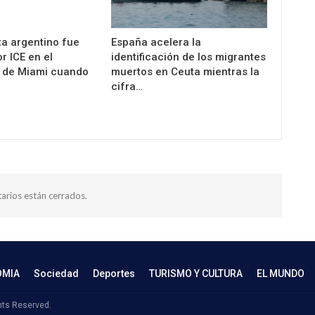
ta argentino fue
España acelera la
r ICE en el
identificación de los migrantes
 de Miami cuando
muertos en Ceuta mientras la
cifra…
arios están cerrados.
OMIA
Sociedad
Deportes
TURISMO Y CULTURA
EL MUNDO
hts Reserved.