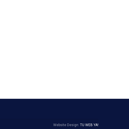
Website Design:
TU WEB YA!