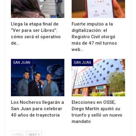
Llega la etapa final de
Fuerte impulso a la
“Ver para ser Libres”:
digitalización: el
cómo será el operativo
Registro Civil otorgó
de…
más de 47 mil turnos
web…
SAN JUAN
SAN JUAN
Los Nocheros llegarán a
Elecciones en OSSE,
San Juan para celebrar
Diego Martín ajustó su
40 años de trayectoria
triunfo y selló un nuevo
mandato
PREV
NEXT