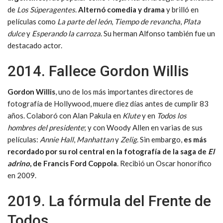
de
Los Súperagentes
.
Alternó comedia y drama
y brilló en
películas como
La parte del león
,
Tiempo de revancha
,
Plata
dulce
y
Esperando la carroza
. Su herman Alfonso también fue un
destacado actor.
2014. Fallece Gordon Willis
Gordon Willis
, uno de los más importantes directores de
fotografía de Hollywood, muere diez días antes de cumplir 83
años. Colaboró con Alan Pakula en
Klute
y en
Todos los
hombres del presidente
; y con Woody Allen en varias de sus
películas:
Annie Hall
,
Manhattan
y
Zelig
. Sin embargo,
es más
recordado por su rol central en la fotografía de la saga de
El
adrino
, de Francis Ford Coppola
. Recibió un Oscar honorífico
en 2009.
2019. La fórmula del Frente de
Todos