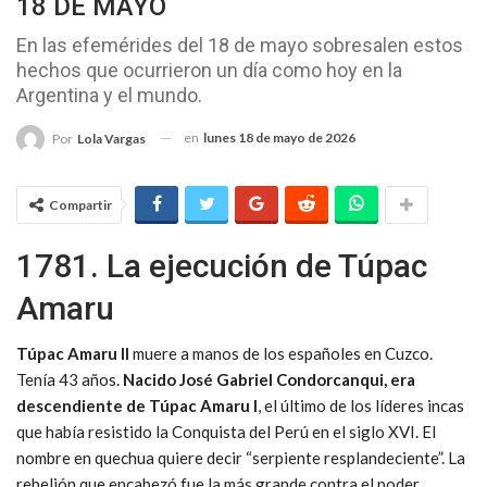
18 DE MAYO
En las efemérides del 18 de mayo sobresalen estos
hechos que ocurrieron un día como hoy en la
Argentina y el mundo.
en
lunes 18 de mayo de 2026
Por
Lola Vargas
Compartir
1781. La ejecución de Túpac
Amaru
Túpac Amaru II
muere a manos de los españoles en Cuzco.
Tenía 43 años.
Nacido José Gabriel Condorcanqui, era
descendiente de Túpac Amaru I
, el último de los líderes incas
que había resistido la Conquista del Perú en el siglo XVI. El
nombre en quechua quiere decir “serpiente resplandeciente”. La
rebelión que encabezó fue la más grande contra el poder