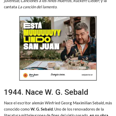
juventud
,
Canciones a los niños muertos
,
Rückert-Lieder
; y la
cantata
La canción del lamento
.
1944. Nace W. G. Sebald
Nace el escritor alemán Winfried Georg Maximilian Sebald, más
conocido como
W. G. Sebald
. Uno de los renovadores de la
literatura mitteleuropea de fines del siglo pasado,
en su obra