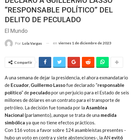
DECLARÓ A GUILLERMO LASSO
“RESPONSABLE POLÍTICO” DEL
DELITO DE PECULADO
El Mundo
en
viernes 1 de diciembre de 2023
Por
Lola Vargas
Compartir
A una semana de dejar la presidencia, el ahora exmandatario
de
Ecuador
,
Guillermo Lasso
fue declarado “
responsable
político
” de
peculado
por un perjuicio para el Estado de seis
millones de dólares en un contrato para el transporte de
petróleo. La decisión fue tomada por la
Asamblea
Nacional
(parlamento), aunque se trata de una
medida
simbólica
ya que no tiene efectos prácticos.
Con 116 votos a favor sobre 124 asambleístas presentes -
hubo un voto en contra y siete abstenciones-, la AN
evitó