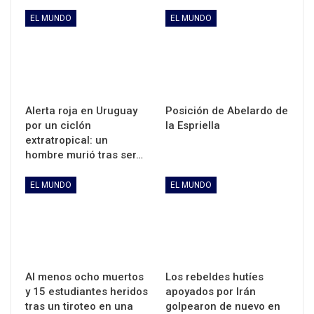
EL MUNDO
EL MUNDO
Alerta roja en Uruguay
Posición de Abelardo de
por un ciclón
la Espriella
extratropical: un
hombre murió tras ser…
EL MUNDO
EL MUNDO
Al menos ocho muertos
Los rebeldes hutíes
y 15 estudiantes heridos
apoyados por Irán
tras un tiroteo en una
golpearon de nuevo en