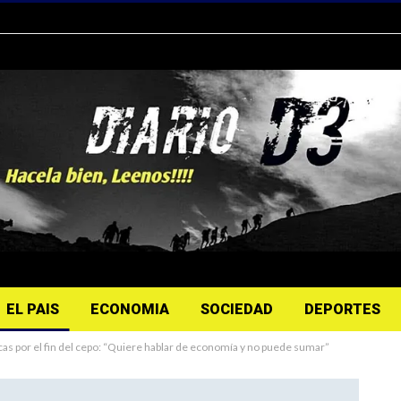
EL PAIS
ECONOMIA
SOCIEDAD
DEPORTES
ticas por el fin del cepo: “Quiere hablar de economía y no puede sumar”