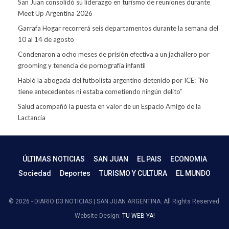
San Juan consolidó su liderazgo en turismo de reuniones durante
Meet Up Argentina 2026
Garrafa Hogar recorrerá seis departamentos durante la semana del
10 al 14 de agosto
Condenaron a ocho meses de prisión efectiva a un jachallero por
grooming y tenencia de pornografía infantil
Habló la abogada del futbolista argentino detenido por ICE: “No
tiene antecedentes ni estaba cometiendo ningún delito”
Salud acompañó la puesta en valor de un Espacio Amigo de la
Lactancia
ÚLTIMAS NOTICIAS
SAN JUAN
EL PAIS
ECONOMIA
Sociedad
Deportes
TURISMO Y CULTURA
EL MUNDO
© 2026 - DIARIO D3 NOTICIAS | SAN JUAN ARGENTINA. All Rights Reserved.
Website Design:
TU WEB YA!