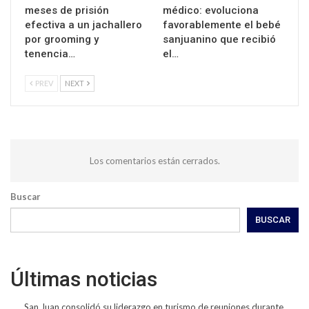
meses de prisión
médico: evoluciona
efectiva a un jachallero
favorablemente el bebé
por grooming y
sanjuanino que recibió
tenencia…
el…
PREV
NEXT
Los comentarios están cerrados.
Buscar
BUSCAR
Últimas noticias
San Juan consolidó su liderazgo en turismo de reuniones durante