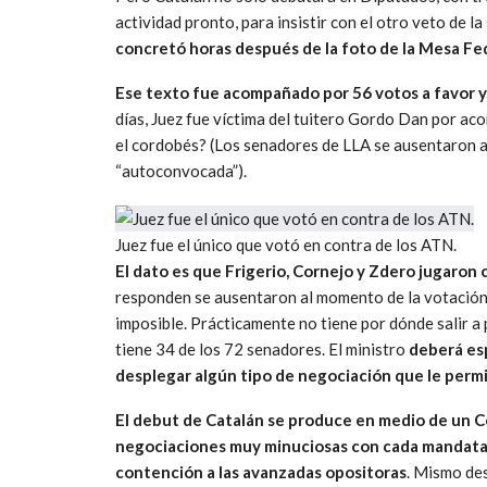
actividad pronto, para insistir con el otro veto de l
concretó horas después de la foto de la Mesa Fe
Ese texto fue acompañado por 56 votos a favor y 
días, Juez fue víctima del tuitero Gordo Dan por a
el cordobés? (Los senadores de LLA se ausentaron a
“autoconvocada”).
Juez fue el único que votó en contra de los ATN.
El dato es que Frigerio, Cornejo y Zdero jugaron
responden se ausentaron al momento de la votación. 
imposible. Prácticamente no tiene por dónde salir a
tiene 34 de los 72 senadores. El ministro
deberá es
desplegar algún tipo de negociación que le permit
El debut de Catalán se produce en medio de un 
negociaciones muy minuciosas con cada mandatario
contención a las avanzadas opositoras
. Mismo des