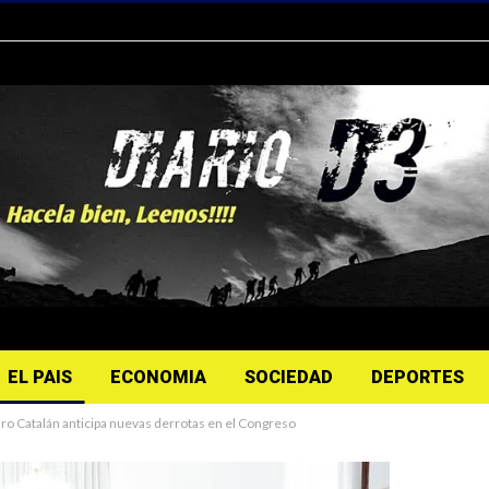
EL PAIS
ECONOMIA
SOCIEDAD
DEPORTES
dro Catalán anticipa nuevas derrotas en el Congreso