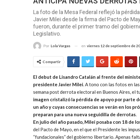
ANTICIPA NUEVAS DERROTAS
La foto de la Mesa Federal reflejó la pérd
Javier Milei desde la firma del Pacto de Ma
fueron, durante el primer tramo del gobierno
Legislativo.
en
viernes 12 de septiembre de 2
Por
Lola Vargas
Compartir
El debut de Lisandro Catalán al frente del ministe
presidente Javier Milei
. A tono con las fotos en l
semana post derrota electoral en Buenos Aires, el t
imagen cristalizó la pérdida de apoyo por parte 
un año
y cuyas consecuencias se verán en los próx
preparan para una nueva seguidilla de derrotas
.
En julio del año pasado, Milei posaba con 18 de
del Pacto de Mayo, en el que el Presidente les impu
“fundacionales” del gobierno libertario. Apenas fal