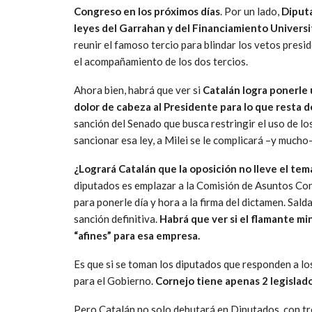
Congreso en los próximos días
. Por un lado,
Diputa
leyes del Garrahan y del Financiamiento Universi
reunir el famoso tercio para blindar los vetos pres
el acompañamiento de los dos tercios.
Ahora bien, habrá que ver si
Catalán logra ponerle
dolor de cabeza al Presidente para lo que resta 
sanción del Senado que busca restringir el uso de lo
sancionar esa ley, a Milei se le complicará –y mucho
¿Logrará Catalán que la oposición no lleve el tema
diputados es emplazar a la Comisión de Asuntos Cons
para ponerle día y hora a la firma del dictamen. Salda
sanción definitiva.
Habrá que ver si el flamante mi
“afines” para esa empresa.
Es que si se toman los diputados que responden a lo
para el Gobierno.
Cornejo tiene apenas 2 legislador
Pero Catalán no solo debutará en Diputados, con tr