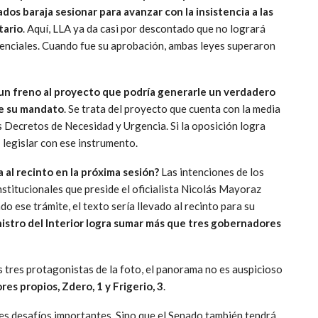
dos baraja sesionar para avanzar con la insistencia a las
tario
. Aquí, LLA ya da casi por descontado que no logrará
idenciales. Cuando fue su aprobación, ambas leyes superaron
 un freno al proyecto que podría generarle un verdadero
de su mandato
. Se trata del proyecto que cuenta con la media
s Decretos de Necesidad y Urgencia. Si la oposición logra
- legislar con ese instrumento.
 al recinto en la próxima sesión?
Las intenciones de los
titucionales que preside el oficialista Nicolás Mayoraz
do ese trámite, el texto sería llevado al recinto para su
nistro del Interior logra sumar más que tres gobernadores
s tres protagonistas de la foto, el panorama no es auspicioso
es propios, Zdero, 1 y Frigerio, 3
.
es desafíos importantes. Sino que el Senado también tendrá