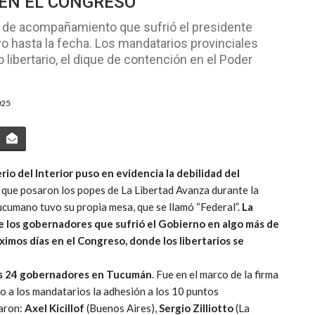
 EN EL CONGRESO
ida de acompañamiento que sufrió el presidente
yo hasta la fecha. Los mandatarios provinciales
 libertario, el dique de contención en el Poder
025
rio del Interior puso en evidencia la debilidad del
as que posaron los popes de La Libertad Avanza durante la
ucumano tuvo su propia mesa, que se llamó “Federal”.
La
de los gobernadores que sufrió el Gobierno en algo más de
imos días en el Congreso, donde los libertarios se
 los 24 gobernadores en Tucumán
. Fue en el marco de la firma
so a los mandatarios la adhesión a los 10 puntos
taron:
Axel Kicillof
(Buenos Aires),
Sergio Zilliotto
(La