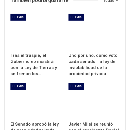
También podría gustarte
Todas
EL PAIS
EL PAIS
Tras el traspié, el
Uno por uno, cómo votó
Gobierno no insistirá
cada senador la ley de
con la Ley de Tierras y
inviolabilidad de la
se frenan los…
propiedad privada
EL PAIS
EL PAIS
El Senado aprobó la ley
Javier Milei se reunió