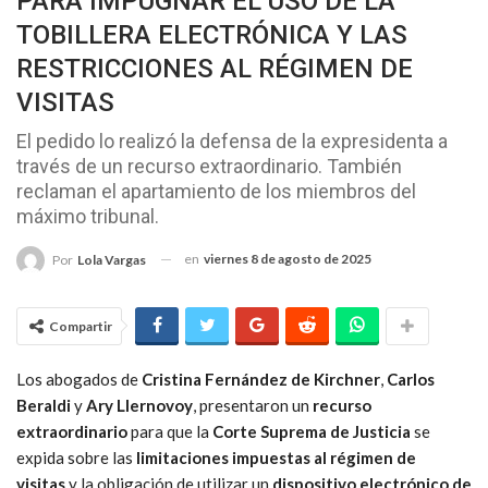
PARA IMPUGNAR EL USO DE LA
TOBILLERA ELECTRÓNICA Y LAS
RESTRICCIONES AL RÉGIMEN DE
VISITAS
El pedido lo realizó la defensa de la expresidenta a
través de un recurso extraordinario. También
reclaman el apartamiento de los miembros del
máximo tribunal.
en
viernes 8 de agosto de 2025
Por
Lola Vargas
Compartir
Los abogados de
Cristina Fernández de Kirchner
,
Carlos
Beraldi
y
Ary Llernovoy
, presentaron un
recurso
extraordinario
para que la
Corte Suprema de Justicia
se
expida sobre las
limitaciones impuestas al régimen de
visitas
y la obligación de utilizar un
dispositivo electrónico de